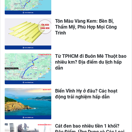
Tôn Màu Vàng Kem: Bền Bỉ,
Thẩm Mỹ, Phù Hợp Mọi Công
Trình
Từ TPHCM đi Buôn Mê Thuột bao
nhiêu km? Địa điểm du lịch hấp
dẫn
Biển Vĩnh Hy ở đâu? Các hoạt
động trải nghiệm hấp dẫn
Cát đen bao nhiêu tiền 1 khối?
Đặc Điểm, Ứng Dụng và Các Loại