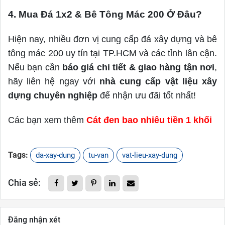
4. Mua Đá 1x2 & Bê Tông Mác 200 Ở Đâu?
Hiện nay, nhiều đơn vị cung cấp đá xây dựng và bê
tông mác 200 uy tín tại TP.HCM và các tỉnh lân cận.
Nếu bạn cần
báo giá chi tiết & giao hàng tận nơi
,
hãy liên hệ ngay với
nhà cung cấp vật liệu xây
dựng chuyên nghiệp
để nhận ưu đãi tốt nhất!
Các bạn xem thêm
Cát đen bao nhiêu tiền 1 khối
Tags:
da-xay-dung
tu-van
vat-lieu-xay-dung
Chia sẻ:
Đăng nhận xét